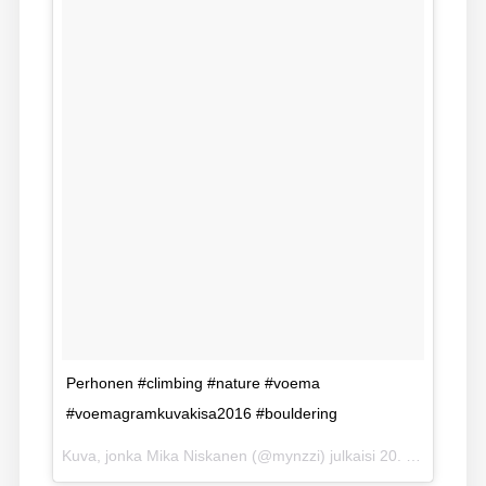
Perhonen #climbing #nature #voema
#voemagramkuvakisa2016 #bouldering
Kuva, jonka Mika Niskanen (@mynzzi) julkaisi
20. 06ta 2016 klo 5.57 PDT