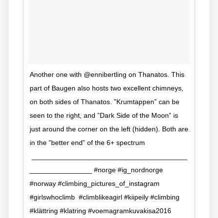
Another one with @ennibertling on Thanatos. This
part of Baugen also hosts two excellent chimneys,
on both sides of Thanatos. ”Krumtappen” can be
seen to the right, and ”Dark Side of the Moon” is
just around the corner on the left (hidden). Both are
in the ”better end” of the 6+ spectrum
________________________________________
________________ #norge #ig_nordnorge
#norway #climbing_pictures_of_instagram
#girlswhoclimb #climblikeagirl #kiipeily #climbing
#klättring #klatring #voemagramkuvakisa2016