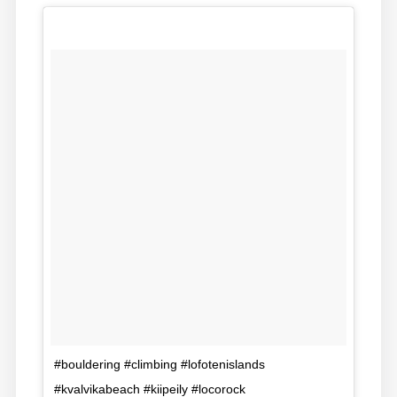
#bouldering #climbing #lofotenislands
#kvalvikabeach #kiipeily #locorock