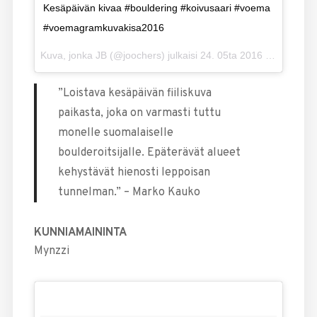
Kesäpäivän kivaa #bouldering #koivusaari #voema
#voemagramkuvakisa2016
Kuva, jonka JB (@joochers) julkaisi
24. 05ta 2016 klo 9.09 PDT
”Loistava kesäpäivän fiiliskuva
paikasta, joka on varmasti tuttu
monelle suomalaiselle
boulderoitsijalle. Epäterävät alueet
kehystävät hienosti leppoisan
tunnelman.” – Marko Kauko
KUNNIAMAININTA
Mynzzi