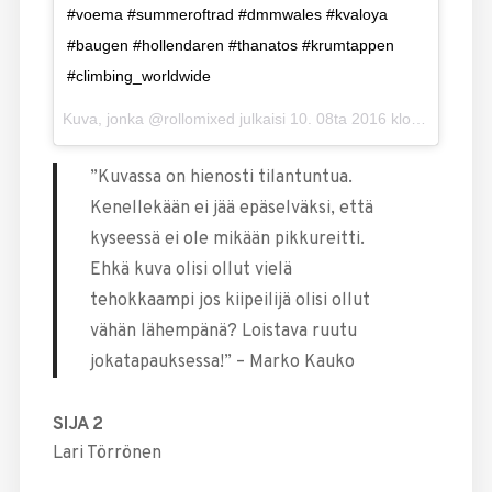
#voema #summeroftrad #dmmwales #kvaloya
#baugen #hollendaren #thanatos #krumtappen
#climbing_worldwide
Kuva, jonka @rollomixed julkaisi
10. 08ta 2016 klo 23.25 PDT
”Kuvassa on hienosti tilantuntua.
Kenellekään ei jää epäselväksi, että
kyseessä ei ole mikään pikkureitti.
Ehkä kuva olisi ollut vielä
tehokkaampi jos kiipeilijä olisi ollut
vähän lähempänä? Loistava ruutu
jokatapauksessa!” – Marko Kauko
SIJA 2
Lari Törrönen