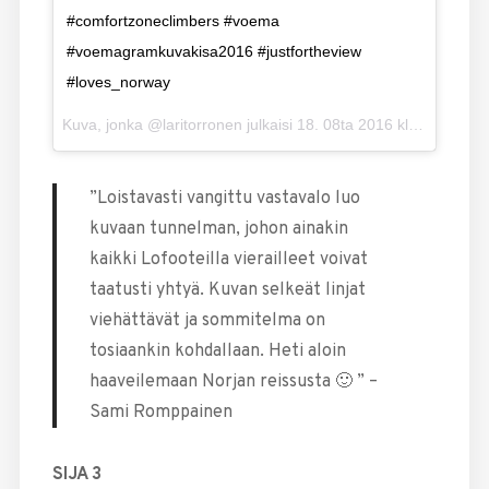
#comfortzoneclimbers #voema
#voemagramkuvakisa2016 #justfortheview
#loves_norway
Kuva, jonka @laritorronen julkaisi
18. 08ta 2016 klo 4.25 PDT
”Loistavasti vangittu vastavalo luo
kuvaan tunnelman, johon ainakin
kaikki Lofooteilla vierailleet voivat
taatusti yhtyä. Kuvan selkeät linjat
viehättävät ja sommitelma on
tosiaankin kohdallaan. Heti aloin
haaveilemaan Norjan reissusta 🙂 ” –
Sami Romppainen
SIJA 3