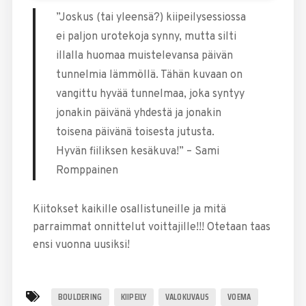
”Joskus (tai yleensä?) kiipeilysessiossa
ei paljon urotekoja synny, mutta silti
illalla huomaa muistelevansa päivän
tunnelmia lämmöllä. Tähän kuvaan on
vangittu hyvää tunnelmaa, joka syntyy
jonakin päivänä yhdestä ja jonakin
toisena päivänä toisesta jutusta.
Hyvän fiiliksen kesäkuva!” – Sami
Romppainen
Kiitokset kaikille osallistuneille ja mitä
parraimmat onnittelut voittajille!!! Otetaan taas
ensi vuonna uusiksi!
BOULDERING
KIIPEILY
VALOKUVAUS
VOEMA