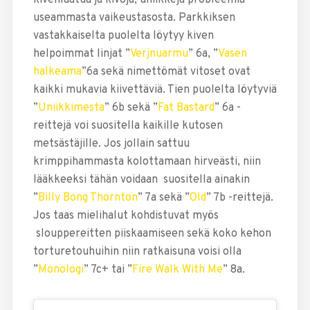
useammasta vaikeustasosta. Parkkiksen
vastakkaiselta puolelta löytyy kiven
helpoimmat linjat ”
Verjnuarmu
” 6a, ”
Vasen
halkeama
”6a sekä nimettömät vitoset ovat
kaikki mukavia kiivettäviä. Tien puolelta löytyviä
”
Uniikkimesta
” 6b sekä ”
Fat Bastard
” 6a -
reittejä voi suositella kaikille kutosen
metsästäjille. Jos jollain sattuu
krimppihammasta kolottamaan hirveästi, niin
lääkkeeksi tähän voidaan suositella ainakin
”
Billy Bong Thornton
” 7a sekä ”
Old
” 7b -reittejä.
Jos taas mielihalut kohdistuvat myös
slouppereitten piiskaamiseen sekä koko kehon
torturetouhuihin niin ratkaisuna voisi olla
”
Monologi
” 7c+ tai ”
Fire Walk With Me
” 8a.