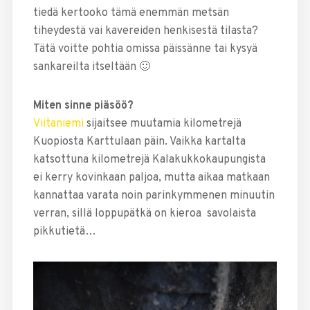
tiedä kertooko tämä enemmän metsän
tiheydestä vai kavereiden henkisestä tilasta?
Tätä voitte pohtia omissa päissänne tai kysyä
sankareilta itseltään 🙂
Miten sinne piäsöö?
Viitaniemi
sijaitsee muutamia kilometrejä
Kuopiosta Karttulaan päin. Vaikka kartalta
katsottuna kilometrejä Kalakukkokaupungista
ei kerry kovinkaan paljoa, mutta aikaa matkaan
kannattaa varata noin parinkymmenen minuutin
verran, sillä loppupätkä on kieroa savolaista
pikkutietä…