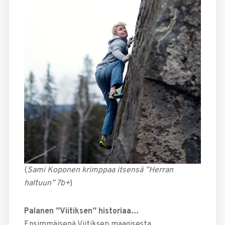
(
Sami Koponen krimppaa itsensä ”Herran
haltuun” 7b+
)
Palanen ”Viitiksen” historiaa…
Ensimmäisenä Viitiksen maagisesta