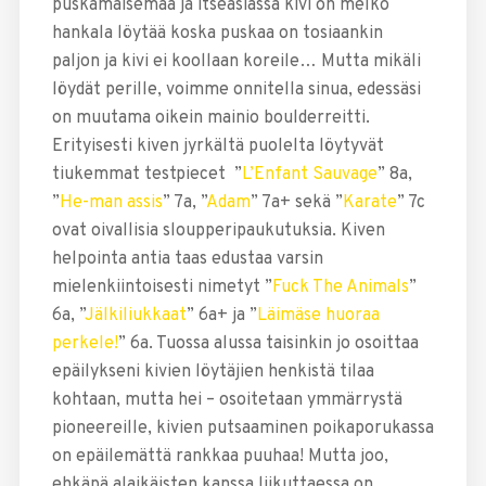
puskamaisemaa ja itseasiassa kivi on melko
hankala löytää koska puskaa on tosiaankin
paljon ja kivi ei koollaan koreile… Mutta mikäli
löydät perille, voimme onnitella sinua, edessäsi
on muutama oikein mainio boulderreitti.
Erityisesti kiven jyrkältä puolelta löytyvät
tiukemmat testpiecet ”
L’Enfant Sauvage
” 8a,
”
He-man assis
” 7a, ”
Adam
” 7a+ sekä ”
Karate
” 7c
ovat oivallisia sloupperipaukutuksia. Kiven
helpointa antia taas edustaa varsin
mielenkiintoisesti nimetyt ”
Fuck The Animals
”
6a, ”
Jälkiliukkaat
” 6a+ ja ”
Läimäse huoraa
perkele!
” 6a. Tuossa alussa taisinkin jo osoittaa
epäilykseni kivien löytäjien henkistä tilaa
kohtaan, mutta hei – osoitetaan ymmärrystä
pioneereille, kivien putsaaminen poikaporukassa
on epäilemättä rankkaa puuhaa! Mutta joo,
ehkäpä alaikäisten kanssa liikuttaessa on