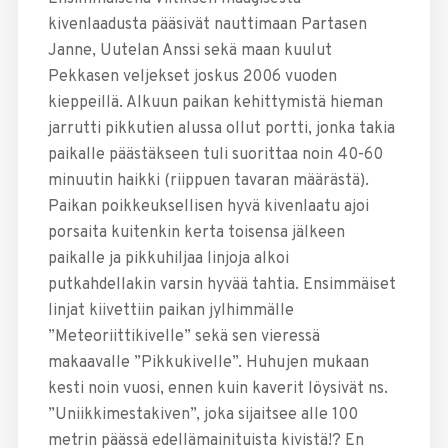
kivenlaadusta pääsivät nauttimaan Partasen
Janne, Uutelan Anssi sekä maan kuulut
Pekkasen veljekset joskus 2006 vuoden
kieppeillä. Alkuun paikan kehittymistä hieman
jarrutti pikkutien alussa ollut portti, jonka takia
paikalle päästäkseen tuli suorittaa noin 40-60
minuutin haikki (riippuen tavaran määrästä).
Paikan poikkeuksellisen hyvä kivenlaatu ajoi
porsaita kuitenkin kerta toisensa jälkeen
paikalle ja pikkuhiljaa linjoja alkoi
putkahdellakin varsin hyvää tahtia. Ensimmäiset
linjat kiivettiin paikan jylhimmälle
”Meteoriittikivelle” sekä sen vieressä
makaavalle ”Pikkukivelle”. Huhujen mukaan
kesti noin vuosi, ennen kuin kaverit löysivät ns.
”Uniikkimestakiven”, joka sijaitsee alle 100
metrin päässä edellämainituista kivistä!? En