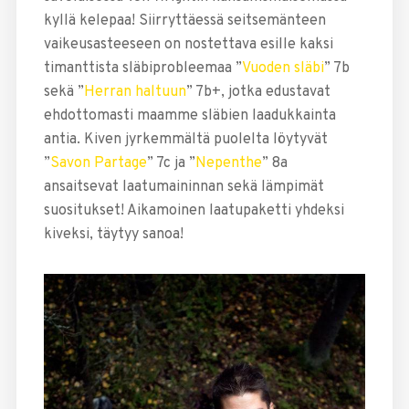
kyllä kelepaa! Siirryttäessä seitsemänteen
vaikeusasteeseen on nostettava esille kaksi
timanttista släbiprobleemaa ”
Vuoden släbi
” 7b
sekä ”
Herran haltuun
” 7b+, jotka edustavat
ehdottomasti maamme släbien laadukkainta
antia. Kiven jyrkemmältä puolelta löytyvät
”
Savon Partage
” 7c ja ”
Nepenthe
” 8a
ansaitsevat laatumaininnan sekä lämpimät
suositukset! Aikamoinen laatupaketti yhdeksi
kiveksi, täytyy sanoa!