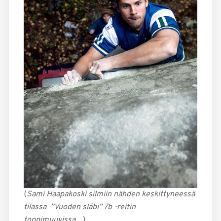
(
Sami Haapakoski silmiin nähden keskittyneessä
tilassa ”Vuoden släbi” 7b -reitin
toppimuuvissa…
)