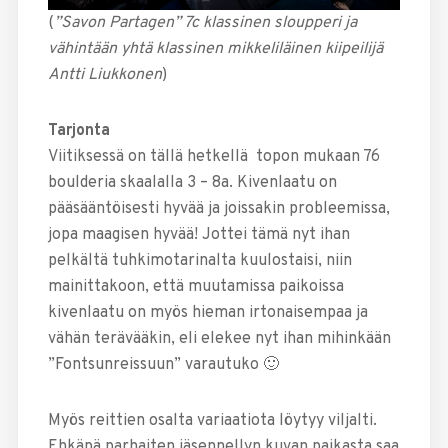
(
”Savon Partagen” 7c klassinen sloupperi ja
vähintään yhtä klassinen mikkeliläinen kiipeilijä
Antti Liukkonen
)
Tarjonta
Viitiksessä on tällä hetkellä topon mukaan 76
boulderia skaalalla 3 – 8a. Kivenlaatu on
pääsääntöisesti hyvää ja joissakin probleemissa,
jopa maagisen hyvää! Jottei tämä nyt ihan
pelkältä tuhkimotarinalta kuulostaisi, niin
mainittakoon, että muutamissa paikoissa
kivenlaatu on myös hieman irtonaisempaa ja
vähän terävääkin, eli elekee nyt ihan mihinkään
”Fontsunreissuun” varautuko 🙂
Myös reittien osalta variaatiota löytyy viljalti.
Ehkäpä parhaiten jäsennellyn kuvan paikasta saa