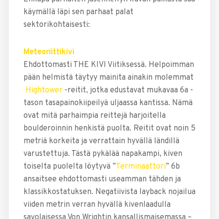
käymällä läpi sen parhaat palat
sektorikohtaisesti:
Meteoriittikivi
Ehdottomasti THE KIVI Viitiksessä. Helpoimman
pään helmistä täytyy mainita ainakin molemmat
Hightower
-reitit, jotka edustavat mukavaa 6a -
tason tasapainokiipeilyä uljaassa kantissa. Nämä
ovat mitä parhaimpia reittejä harjoitella
boulderoinnin henkistä puolta. Reitit ovat noin 5
metriä korkeita ja verrattain hyvällä ländillä
varustettuja. Tästä pykälää napakampi, kiven
toiselta puolelta löytyvä ”
Terminaattori
” 6b
ansaitsee ehdottomasti useamman tähden ja
klassikkostatuksen. Negatiivista layback nojailua
viiden metrin verran hyvällä kivenlaadulla
savolaisessa Von Wrightin kansallismaisemassa –