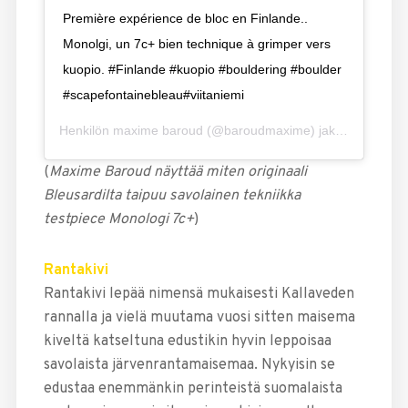
Première expérience de bloc en Finlande..
Monolgi, un 7c+ bien technique à grimper vers
kuopio. #Finlande #kuopio #bouldering #boulder
#scapefontainebleau#viitaniemi
Henkilön
maxime baroud
(@baroudmaxime) jakama julkaisu
(
Maxime Baroud näyttää miten originaali
Bleusardilta taipuu savolainen tekniikka
testpiece Monologi 7c+
)
Rantakivi
Rantakivi lepää nimensä mukaisesti Kallaveden
rannalla ja vielä muutama vuosi sitten maisema
kiveltä katseltuna edustikin hyvin leppoisaa
savolaista järvenrantamaisemaa. Nykyisin se
edustaa enemmänkin perinteistä suomalaista