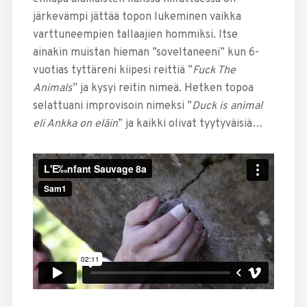
järkevämpi jättää topon lukeminen vaikka
varttuneempien tallaajien hommiksi. Itse
ainakin muistan hieman ”soveltaneeni” kun 6-
vuotias tyttäreni kiipesi reittiä ”
Fuck The
Animals
” ja kysyi reitin nimeä. Hetken topoa
selattuani improvisoin nimeksi ”
Duck is animal
eli Ankka on eläin
” ja kaikki olivat tyytyväisiä…