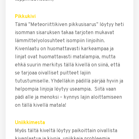
Pikkukivi
Tämä ”Meteoriittikiven pikkusisarus” löytyy heti
isomman sisaruksen takaa tarjoten mukavat
lämmittelyolosuhteet isompiin linjoihin.
Kivenlaatu on huomattavasti karkeampaa ja
linjat ovat huomattavasti matalampia, mutta
ehkä suurin merkitys tällä kivellä on siinä, että
se tarjoaa oivalliset puitteet lajiin
tutustumiselle. Yhdelläkin pädillä pärjää hyvin ja
helpompia linjoja löytyy useampia. Siitä vaan
pädi alle ja menoksi – kynnys lajin aloittamiseen
on tällä kivellä matala!
Uniikkimesta
Myös tältä kiveltä löytyy paikoittain oivallista
kivenlaatua ja kivoja, uniikkeja probleemia