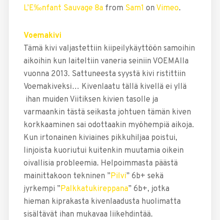
L’E‰nfant Sauvage 8a
from
Sam1
on
Vimeo
.
Voemakivi
Tämä kivi valjastettiin kiipeilykäyttöön samoihin
aikoihin kun laiteltiin vaneria seiniin VOEMAlla
vuonna 2013. Sattuneesta syystä kivi ristittiin
Voemakiveksi… Kivenlaatu tällä kivellä ei yllä
ihan muiden Viitiksen kivien tasolle ja
varmaankin tästä seikasta johtuen tämän kiven
korkkaaminen sai odottaakin myöhempiä aikoja.
Kun irtonainen kiviaines pikkuhiljaa poistui,
linjoista kuoriutui kuitenkin muutamia oikein
oivallisia probleemia. Helpoimmasta päästä
mainittakoon tekninen ”
Pilvi
” 6b+ sekä
jyrkempi ”
Palkkatukireppana
” 6b+, jotka
hieman kiprakasta kivenlaadusta huolimatta
sisältävät ihan mukavaa liikehdintää.