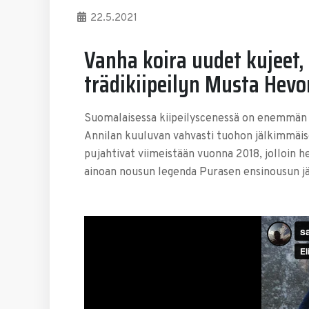
22.5.2021
Vanha koira uudet kujeet, 
trädikiipeilyn Musta Hevo
Suomalaisessa kiipeilyscenessä on enemmän ja
Annilan kuuluvan vahvasti tuohon jälkimmäi
pujahtivat viimeistään vuonna 2018, jolloin h
ainoan nousun legenda Purasen ensinousun j