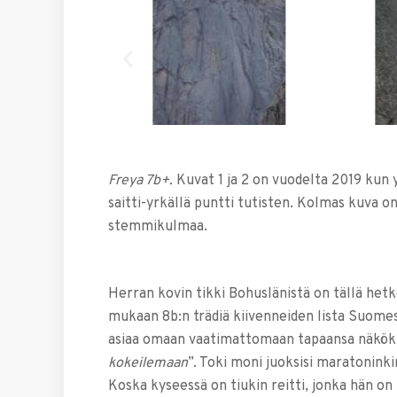
Freya 7b+.
Kuvat 1 ja 2 on vuodelta 2019 kun y
saitti-yrkällä puntti tutisten. Kolmas kuva o
stemmikulmaa.
Herran kovin tikki Bohuslänistä on tällä het
mukaan 8b:n trädiä kiivenneiden lista Suomess
asiaa omaan vaatimattomaan tapaansa näkök
kokeilemaan
”. Toki moni juoksisi maratoninki
Koska kyseessä on tiukin reitti, jonka hän on