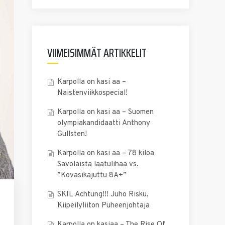
VIIMEISIMMÄT ARTIKKELIT
Karpolla on kasi aa –
Naistenviikkospecial!
Karpolla on kasi aa – Suomen
olympiakandidaatti Anthony
Gullsten!
Karpolla on kasi aa – 78 kiloa
Savolaista laatulihaa vs.
”Kovasikajuttu 8A+”
SKIL Achtung!!! Juho Risku,
Kiipeilyliiton Puheenjohtaja
Karpolla on kasiaa – The Rise Of