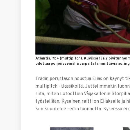
Atlantis, 7b+ (multipitch). Kuvissa 1 ja 2 bivitunnel
odottaa pohjoisseinällä varpaita lämmittäviä auring
Trädin perustason noustua Elias on käynyt t
multipitch -klassikoita. Juttelimmekin luonnol
siitä, miten Lofoottien Vågakallenin Storpilla
työstellään. Kyseinen reitti on Eliaksella ja h
kun kuuntelee reitin luonnetta. Kyseessä ei 