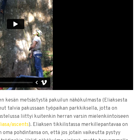
 kesän metsästystä pakuilun näkökulmasta (Eliaksesta
ut talvia pakussaan työpaikan parkkiksella, jotta on
telussa liittyi kuitenkin herran varsin mielenkiintoiseen
liasa/ascents
). Eliaksen tikkilistassa merkillepantavaa on
 oma pohdintansa on, että jos jotain vaikeutta pystyy