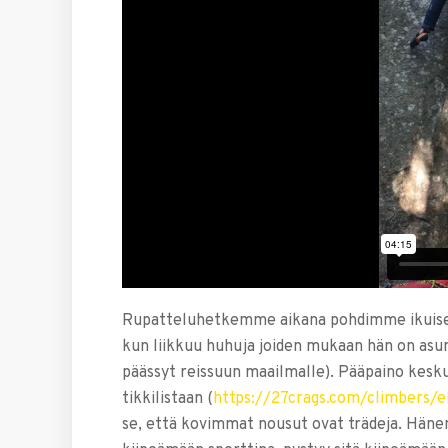
Rupatteluhetkemme aikana pohdimme ikuisen
kun liikkuu huhuja joiden mukaan hän on asun
päässyt reissuun maailmalle). Pääpaino keskus
tikkilistaan (
https://27crags.com/climbers/e
se, että kovimmat nousut ovat trädeja. Hänen