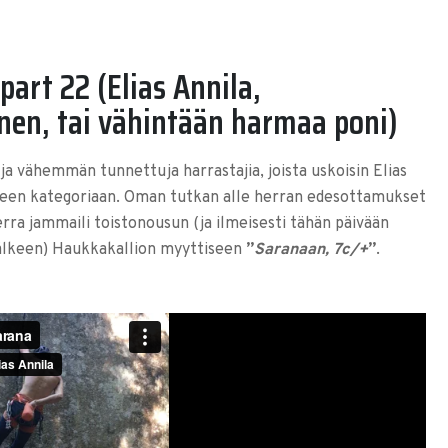
part 22 (Elias Annila,
nen, tai vähintään harmaa poni)
 vähemmän tunnettuja harrastajia, joista uskoisin Elias
seen kategoriaan. Oman tutkan alle herran edesottamukset
erra jammaili toistonousun (ja ilmeisesti tähän päivään
älkeen) Haukkakallion myyttiseen
”
Saranaan, 7c/+
”
.