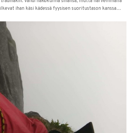
 trädinakin. Validi näkökulma sinänsä, mutta harvemmalla
kulkevat ihan käsi kädessä fyysisen suoritustason kanssa…