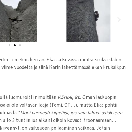
rkättiin ekan kerran. Ekassa kuvassa meitsi kruksi släbin
n viime vuodelta ja siinä Karin lähettämässä ekan kruksikp:n
kellä luomureitti nimeltään
Kärlek, 8b
. Oman laskuopin
a ei ole valtavan laaja (Tomi, OP…), mutta Elias pohtii
ulmasta ”
Moni varmasti kiipeäisi, jos vain lähtisi asiakseen
n alle 3 tuntiin jos alkaisi oikein kovasti treenaamaan…
 kiivennyt, on vaikeuden peilaaminen vaikeaa. Jotain