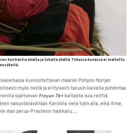
mien kontrastia ekalta ja tokalta ykältä. Tokassa kuvassa ei maltettu
onsäteitä.
ikkailemassa kunnioitettavan määrän Pohjois-Norjan
lisesti myös niistä ja erityisesti halusin kaivella pohdintaa
renilla sijaitsevan
Freyan 7b+
kaltaista isoa reittiä
änen naisystävävällään Karinilla vielä työn alla, eikä ihme,
ole ihan perus-Prestenin haikkailu…