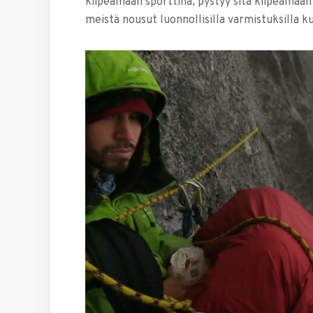
kiipeämään sporttina, pystyy sitä kiipeämään
meistä nousut luonnollisilla varmistuksilla 