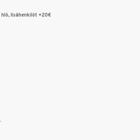
5 hlö, lisähenkilöt +20€
.