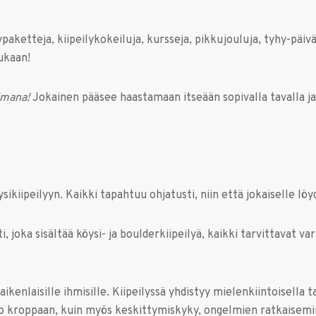
ypaketteja, kiipeilykokeiluja, kursseja, pikkujouluja, tyhy-päi
ukaan!
elmana!
Jokainen pääsee haastamaan itseään sopivalla tavalla ja
kiipeilyyn. Kaikki tapahtuu ohjatusti, niin että jokaiselle lö
, joka sisältää köysi- ja boulderkiipeilyä, kaikki tarvittavat v
kaikenlaisille ihmisille. Kiipeilyssä yhdistyy mielenkiintoisell
 kroppaan, kuin myös keskittymiskyky, ongelmien ratkaiseminen