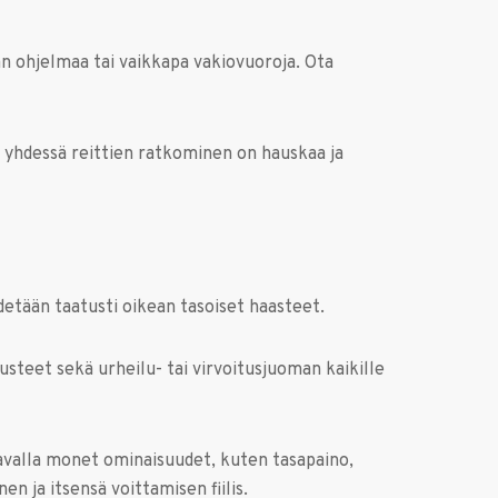
vän ohjelmaa tai vaikkapa vakiovuoroja. Ota
 yhdessä reittien ratkominen on hauskaa ja
ydetään taatusti oikean tasoiset haasteet.
arusteet sekä urheilu- tai virvoitusjuoman kaikille
a tavalla monet ominaisuudet, kuten tasapaino,
 ja itsensä voittamisen fiilis.