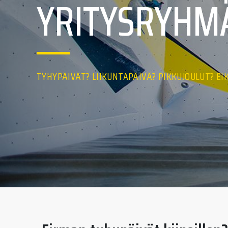
YRITYSRYHM
TYHYPÄIVÄT? LIIKUNTAPÄIVÄ? PIKKUJOULUT? EI