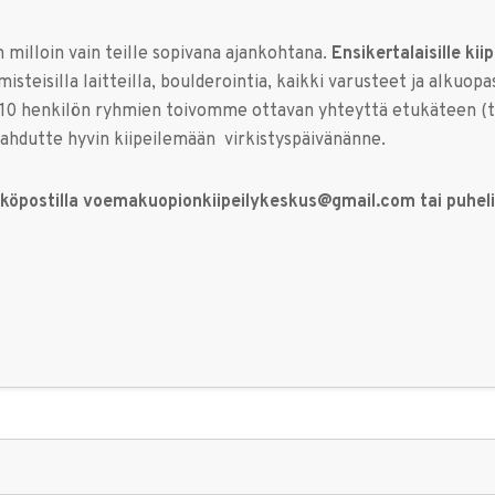
 milloin vain teille sopivana ajankohtana.
Ensikertalaisille kii
teisilla laitteilla, boulderointia, kaikki varusteet ja alkuopa
li 10 henkilön ryhmien toivomme ottavan yhteyttä etukäteen (t
ahdutte hyvin kiipeilemään virkistyspäivänänne.
sähköpostilla voemakuopionkiipeilykeskus@gmail.com tai puhel