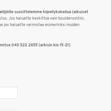
peilijöille suosittelemme kiipeilykokeilua (aikuiset
stus. Jos haluatte keskittyä vain boulderointiin,
ai jos haluatte varmistaa esimerkiksi muiden
imitse 040 522 2655 (arkisin klo 15-21)