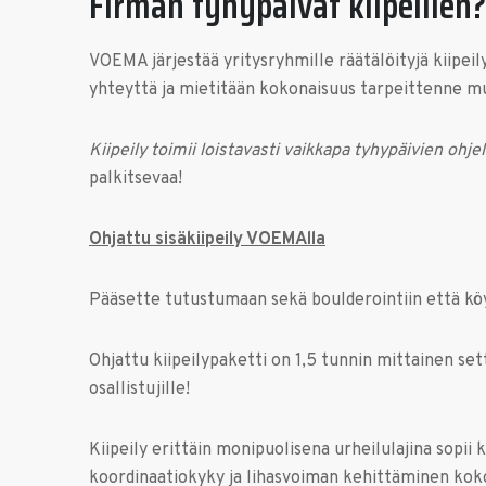
Firman tyhypäivät kiipeillen?
VOEMA järjestää yritysryhmille räätälöityjä kiipeil
yhteyttä ja mietitään kokonaisuus tarpeittenne m
Kiipeily toimii loistavasti vaikkapa tyhypäivien ohj
palkitsevaa!
Ohjattu sisäkiipeily VOEMAlla
Pääsette tutustumaan sekä boulderointiin että köysi
Ohjattu kiipeilypaketti on 1,5 tunnin mittainen setti
osallistujille!
Kiipeily erittäin monipuolisena urheilulajina sopii 
koordinaatiokyky ja lihasvoiman kehittäminen koko