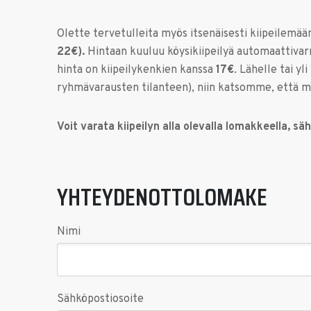
Olette tervetulleita myös itsenäisesti kiipeilemään
22€).
Hintaan kuuluu köysikiipeilyä automaattivarmis
hinta on kiipeilykenkien kanssa
17€
. Lähelle tai y
ryhmävarausten tilanteen), niin katsomme, että m
Voit varata kiipeilyn alla olevalla lomakkeella, 
YHTEYDENOTTOLOMAKE
Nimi
Sähköpostiosoite