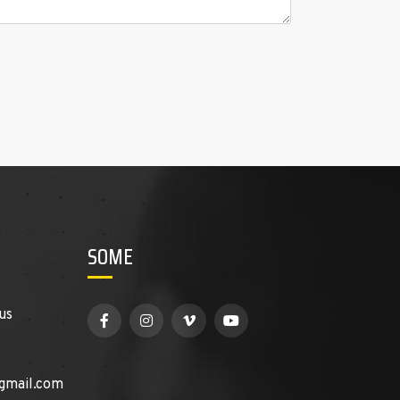
SOME
us
gmail.com