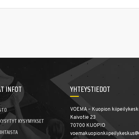
T INFOT
YHTEYSTIEDOT
STO
VOEMA – Kuopion kiipeilykesk
Kaivotie 23
 KYSYTYT KYSYMYKSET
70700 KUOPIO
OHTAISTA
voemakuopionkiipeilykeskus@