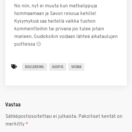
No niin, nyt ei muuta kun matkalippuja
hommaamaan ja Savon reissua kehille!
Kysymyksiä saa heitellä vaikka tuohon
kommentteihin tai privana jos tulee jotain
mieleen. Guidoksikin voidaan lähteä aikataulujen
puitteissa 🙂
BOULDERING
KUOPIO
VOEMA
Vastaa
Sähköpostiosoitettasi ei julkaista.
Pakolliset kentät on
merkitty
*