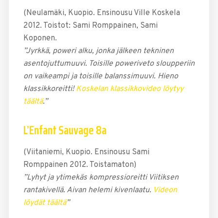
(Neulamäki, Kuopio. Ensinousu Ville Koskela
2012. Toistot: Sami Romppainen, Sami
Koponen.
”Jyrkkä, poweri alku, jonka jälkeen tekninen
asentojuttumuuvi. Toisille poweriveto sloupperiin
on vaikeampi ja toisille balanssimuuvi. Hieno
klassikkoreitti!
Koskelan klassikkovideo löytyy
täältä
.”
L’Enfant Sauvage 8a
(Viitaniemi, Kuopio. Ensinousu Sami
Romppainen 2012. Toistamaton)
”Lyhyt ja ytimekäs kompressioreitti Viitiksen
rantakivellä. Aivan helemi kivenlaatu.
Videon
löydät täältä
”