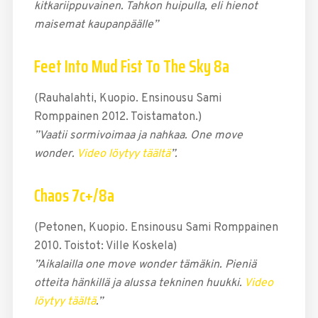
kitkariippuvainen. Tahkon huipulla, eli hienot
maisemat kaupanpäälle”
Feet Into Mud Fist To The Sky 8a
(Rauhalahti, Kuopio. Ensinousu Sami
Romppainen 2012. Toistamaton.)
”Vaatii sormivoimaa ja nahkaa. One move
wonder.
Video löytyy täältä
”.
Chaos 7c+/8a
(Petonen, Kuopio. Ensinousu Sami Romppainen
2010. Toistot: Ville Koskela)
”Aikalailla one move wonder tämäkin. Pieniä
otteita hänkillä ja alussa tekninen huukki.
Video
löytyy täältä
.”