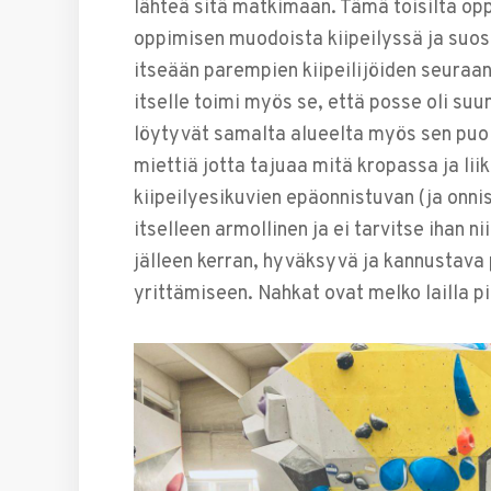
lähteä sitä matkimaan. Tämä toisilta o
oppimisen muodoista kiipeilyssä ja suos
itseään parempien kiipeilijöiden seuraan
itselle toimi myös se, että posse oli su
löytyvät samalta alueelta myös sen puol
miettiä jotta tajuaa mitä kropassa ja l
kiipeilyesikuvien epäonnistuvan (ja onni
itselleen armollinen ja ei tarvitse ihan n
jälleen kerran, hyväksyvä ja kannustava
yrittämiseen. Nahkat ovat melko lailla pi