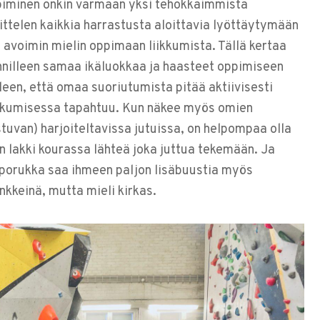
ppiminen onkin varmaan yksi tehokkaimmista
ittelen kaikkia harrastusta aloittavia lyöttäytymään
 avoimin mielin oppimaan liikkumista. Tällä kertaa
unnilleen samaa ikäluokkaa ja haasteet oppimiseen
een, että omaa suoriutumista pitää aktiivisesti
iikkumisessa tapahtuu. Kun näkee myös omien
stuvan) harjoiteltavissa jutuissa, on helpompaa olla
iin lakki kourassa lähteä joka juttua tekemään. Ja
 porukka saa ihmeen paljon lisäbuustia myös
nkkeinä, mutta mieli kirkas.