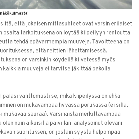
 näkökulmasta!
 siitä, että jokaisen mittasuhteet ovat varsin erilaiset
n osalta tarkoituksena on löytää kiipeilyyn rentoutta
keutta tehdä epävarmempia muuveja. Tavoitteena on
uorituksessa, että reittien lähettämisessä.
uksena on varsinkin köydellä kiivetessä myös
kaikkia muuveja ei tarvitse jäkittää pakolla
 palasi välittömästi se, mikä kiipeilyssä on ehkä
aaminen on mukavampaa hyvässä porukassa (ei sillä,
si mukavaa seuraa). Varsinaista merkittävämpää
ä olen näin aikuisilla päivilläni analysoinut olevani
tekevän suorituksen, on jostain syystä helpompaa