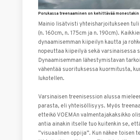
Porukassa treenaaminen on kehittävää monestakin
Mainio lisätvisti yhteisharjoitukseen tuli
(n. 160cm, n. 175cm ja n. 190cm). Kaikkie
dynaamisemman kiipeilyn kautta ja roh
nopeuttaa kiipeilyä sekä varsinaisessa s
Dynaamisemman lähestymistavan tarkoit
vähentää suorituksessa kuormitusta, kun 
lukotellen.
Varsinaisen treenisession alussa mieleen
parasta, eli yhteisöllisyys. Myös treen
etteikö VOEMAn valmentajakaksikko oli
antia ainakin itselle tuo kuitenkin se, ett
”visuaalinen oppija”. Kun näkee toisen 