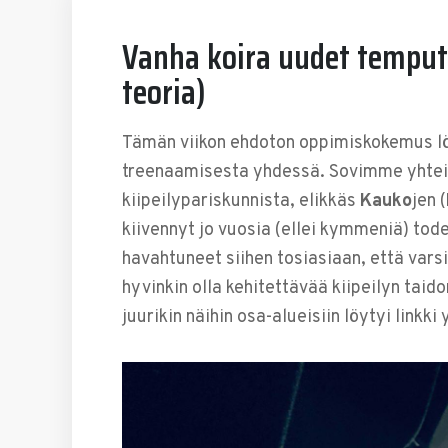
Vanha koira uudet temput 
teoria)
Tämän viikon ehdoton oppimiskokemus löy
treenaamisesta yhdessä. Sovimme yhte
kiipeilypariskunnista, elikkäs
Kauko
jen (
kiivennyt jo vuosia (ellei kymmeniä) to
havahtuneet siihen tosiasiaan, että varsi
hyvinkin olla kehitettävää kiipeilyn taid
juurikin näihin osa-alueisiin löytyi linkki