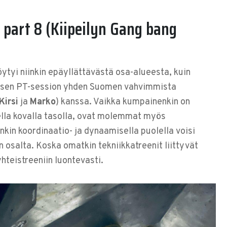
part 8 (Kiipeilyn Gang bang
tyi niinkin epäyllättävästä osa-alueesta, kuin
isen PT-session yhden Suomen vahvimmista
Kirsi
ja
Marko
) kanssa. Vaikka kumpainenkin on
della kovalla tasolla, ovat molemmat myös
nkin koordinaatio- ja dynaamisella puolella voisi
on osalta. Koska omatkin tekniikkatreenit liittyvät
 yhteistreeniin luontevasti.