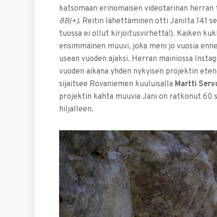
katsomaan erinomaisen videotarinan herran 
8B(+)
. Reitin lähettäminen otti Janilta 141 
tuossa ei ollut kirjoitusvirhettä!). Kaiken k
ensimmäinen muuvi, joka meni jo vuosia enne
usean vuoden ajaksi. Herran mainiossa Instag
vuoden aikana yhden nykyisen projektin eten
sijaitsee Rovaniemen kuuluisalla
Martti Servo
projektin kahta muuvia Jani on ratkonut 60 s
hiljalleen.