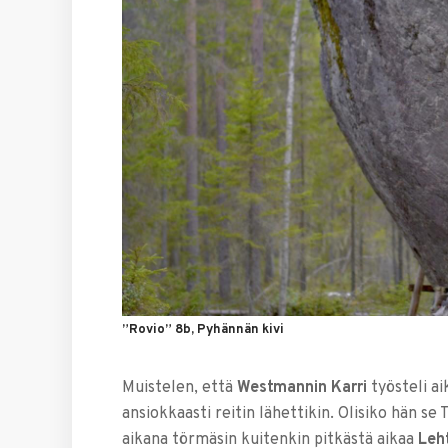
”Rovio” 8b, Pyhännän kivi
Muistelen, että
Westmannin Karri
työsteli ai
ansiokkaasti reitin lähettikin. Olisiko hän 
aikana törmäsin kuitenkin pitkästä aikaa
Leh