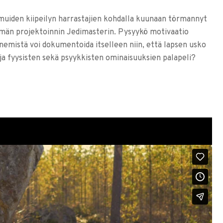
uiden kiipeilyn harrastajien kohdalla kuunaan törmannyt
tämän projektoinnin Jedimasterin. Pysyykö motivaatio
enemistä voi dokumentoida itselleen niin, että lapsen usko
ja fyysisten sekä psyykkisten ominaisuuksien palapeli?