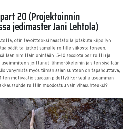
 part 20 (Projektoinnin
sa jedimaster Jani Lehtola)
tetta, otin tavoitteeksi haastatella jotakuta kiipeilyn
a pädit tai jatkot samalle reitille viikosta toiseen.
isällään nimittäin enintään 5-10 sessiota per reitti (ja
on useimmiten sijoittunut lähmerökeleihin ja siten sisällään
 siis venymistä myös tämän asian suhteen on tapahduttava,
ä… Miten motivaatio saadaan pidettyä korkealla useamman
-rakkaussuhde reittiin muodostuu vain vihasuhteeksi?