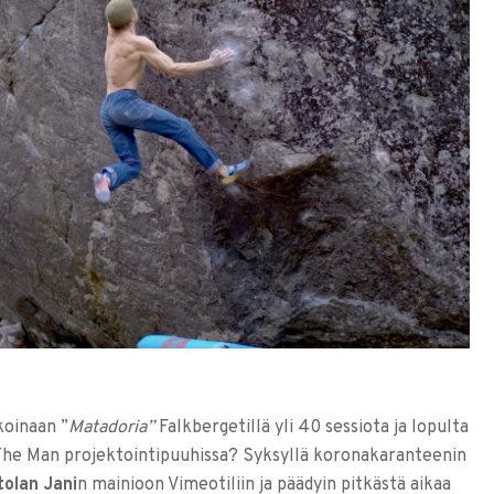
koinaan ”
Matadoria”
Falkbergetillä yli 40 sessiota ja lopulta
se The Man projektointipuuhissa? Syksyllä koronakaranteenin
tolan Jani
n mainioon Vimeotiliin ja päädyin pitkästä aikaa