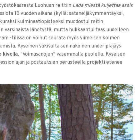
työstökaaresta Luohuan reittiin
Lada miestä kuljettaa assis
sessiota 10 vuoden aikana (kyllä: sataneljäkymmentäyksi,
ukkuraksi kulminaatiopisteeksi muodostui reitin
n varsinaista lähetystä, mutta hukkaantui taas uudelleen
ram -tilissä on voinut seurata myös viimeisen kolmen
emistä. Kyseinen väkivaltaisen näköinen underipläjäys
 kivellä
, ”Voimasanojen” vasemmalla puolella. Kyseisen
ession ajan ja postauksien perusteella projekti etenee