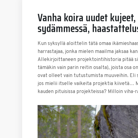
Vanha koira uudet kujeet,
sydämmessä, haastattelus
Kun syksyllä aloittelin tätä omaa ikämieshaas
harrastajaa, jonka mielen maailma jaksaa kanta
Allekirjoittaneen projektointihistoria pitää s
tämäkin vain parin reitin osalta), joista osa 
ovat olleet vain tutustumista muuveihin. Eli
jos mielii itselle vaikeita projektia kiivet
kauden pituisissa projekteissa? Milloin viha