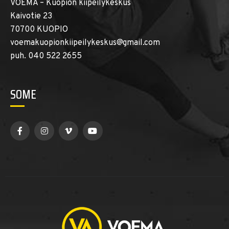
VOEMA – Kuopion kiipeilykeskus
Kaivotie 23
70700 KUOPIO
voemakuopionkiipeilykeskus@gmail.com
puh. 040 522 2655
SOME